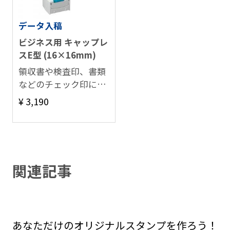
データ入稿
ビジネス用 キャップレ
スE型 (16×16mm)
領収書や検査印、書類
などのチェック印に最
適。
¥ 3,190
関連記事
あなただけのオリジナルスタンプを作ろう！