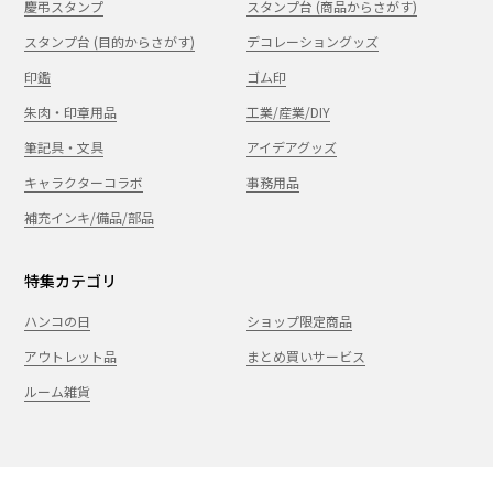
慶弔スタンプ
スタンプ台 (商品からさがす)
スタンプ台 (目的からさがす)
デコレーショングッズ
印鑑
ゴム印
朱肉・印章用品
工業/産業/DIY
筆記具・文具
アイデアグッズ
キャラクターコラボ
事務用品
補充インキ/備品/部品
特集カテゴリ
ハンコの日
ショップ限定商品
アウトレット品
まとめ買いサービス
ルーム雑貨