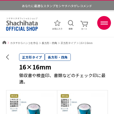
あなたに最適なスタンプをシヤチハタがレコメンド
ポイントが貯まる、使える、会員限定ポイントプログラム
〉
カタチからハンコを作る
＞
長方形・四角
＞
正方形タイプ
＞
16×16mm
正方形タイプ
長方形・四角
16×16mm
領収書や検査印、書類などのチェック印に最
適。