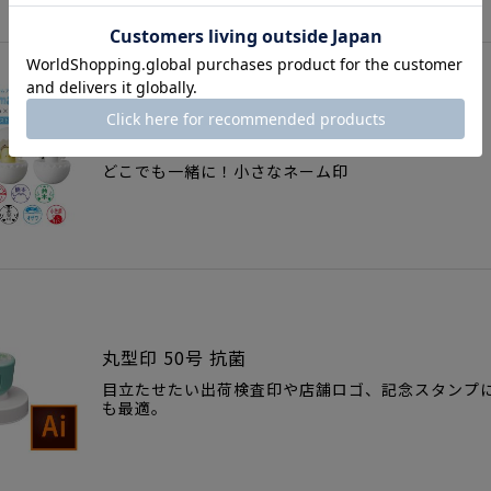
プチネームAnimalEgg(イラスト入り印面)
どこでも一緒に！小さなネーム印
丸型印 50号 抗菌
目立たせたい出荷検査印や店舗ロゴ、記念スタンプ
も最適。