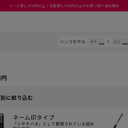
メール便1,500円以上 / 宅配便3,500円以上のお買い物で送料無料
あなたに最適なスタンプをシヤチハタがレコメンド
ハンコを作る
楕円
プ別に絞り込む
ネーム印タイプ
「シヤチハタ」として愛用されている認め