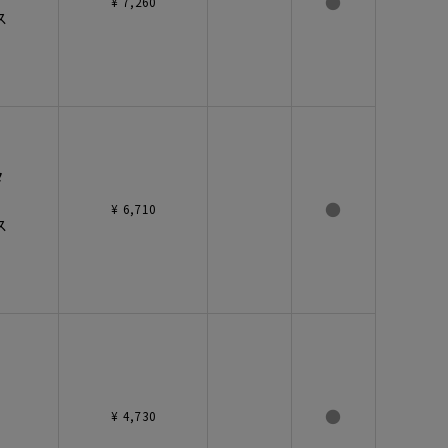
●
¥ 7,260
ス
タ
●
¥ 6,710
ス
●
¥ 4,730