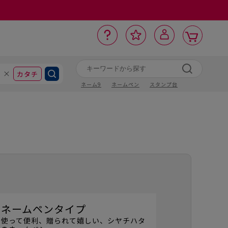
カ
お
入
サ
ロ
ー
イ
ー
気
り
ト
ポ
グ
ン
ト
に
カタチ
ネーム9
ネームペン
スタンプ台
ネームペンタイプ
使って便利、贈られて嬉しい、シヤチハタ