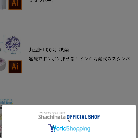
スタンパー。
丸型印 80号 抗菌
連続でポンポン押せる！インキ内蔵式のスタンパー
プチネームAnimalEgg(イラストなし印面)
どこでも一緒に！小さなネーム印