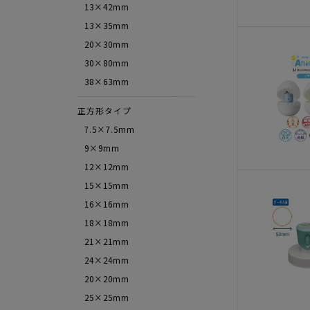
13×42mm
13×35mm
20×30mm
30×80mm
38×63mm
正方形タイプ
7.5×7.5mm
9×9mm
12×12mm
15×15mm
16×16mm
18×18mm
21×21mm
24×24mm
20×20mm
25×25mm