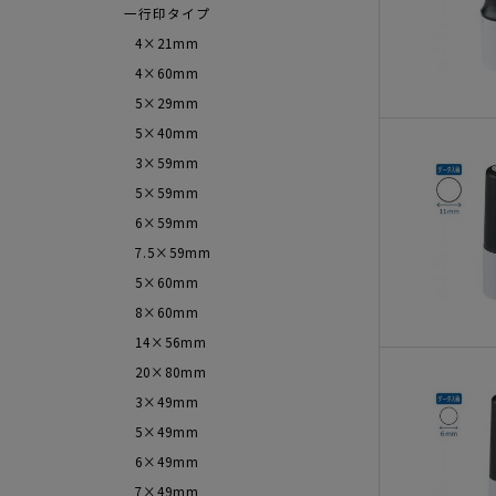
一行印タイプ
4×21mm
4×60mm
5×29mm
5×40mm
3×59mm
5×59mm
6×59mm
7.5×59mm
5×60mm
8×60mm
14×56mm
20×80mm
3×49mm
5×49mm
6×49mm
7×49mm