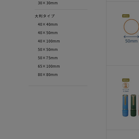
30×30mm
大判タイプ
40×40mm
40×50mm
40×100mm
50×50mm
50×75mm
65×100mm
80×80mm