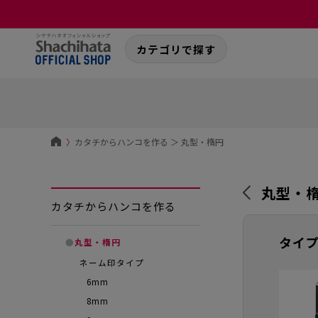
カテゴリで探す
〉
カタチからハンコを作る
＞
丸型・楕円
丸型・
カタチからハンコを作る
タイ
●
丸型・楕円
ネーム印タイプ
6mm
8mm