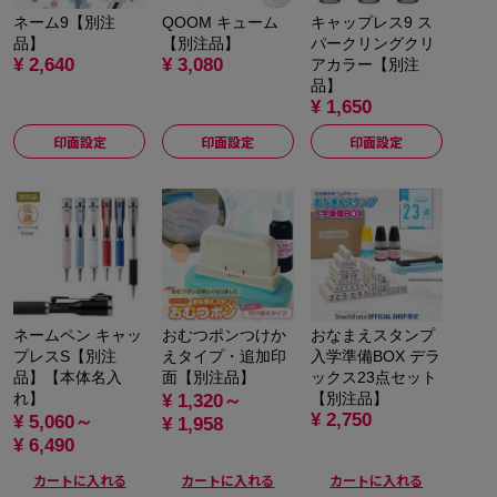
ネーム9【別注
QOOM キューム
キャップレス9 ス
品】
【別注品】
パークリングクリ
¥ 2,640
¥ 3,080
アカラー【別注
品】
¥ 1,650
印面設定
印面設定
印面設定
ネームペン キャッ
おむつポンつけか
おなまえスタンプ
プレスS【別注
えタイプ・追加印
入学準備BOX デラ
品】【本体名入
面【別注品】
ックス23点セット
れ】
【別注品】
¥ 1,320～
¥ 2,750
¥ 5,060～
¥ 1,958
¥ 6,490
カートに入れる
カートに入れる
カートに入れる