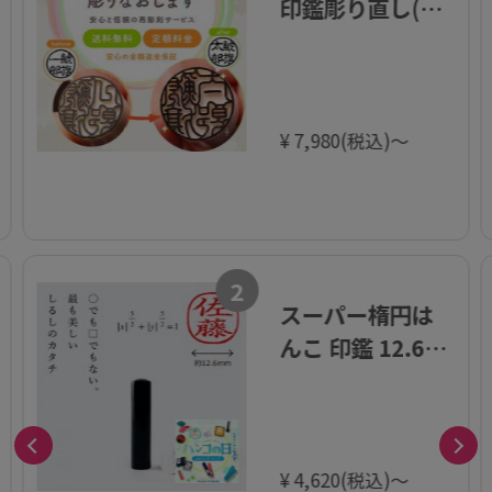
印鑑彫り直し(改
刻)
¥ 7,980(税込)～
2
スーパー楕円は
んこ 印鑑 12.6ミ
リ
¥ 4,620(税込)～