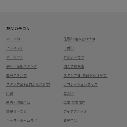
商品カテゴリ
ネーム印
住所印 組み合わせ印
ビジネス印
日付印
ネームペン
おなまえ付け
手形・足形スタンプ
個人情報保護
慶弔スタンプ
スタンプ台 (商品からさがす)
スタンプ台 (目的からさがす)
デコレーショングッズ
印鑑
ゴム印
朱肉・印章用品
工業/産業/DIY
筆記具・文具
アイデアグッズ
キャラクターコラボ
事務用品