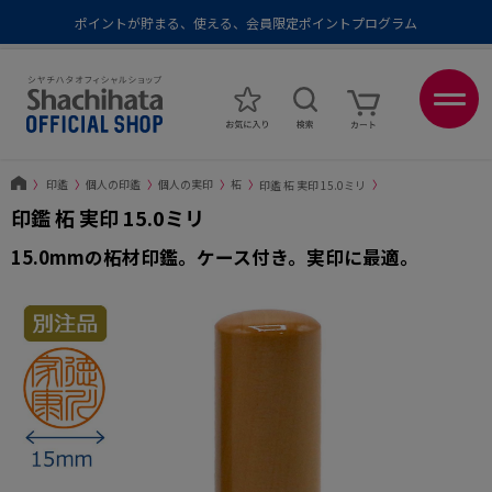
ポイントが貯まる、使える、会員限定ポイントプログラム
メール便1,500円以上 / 宅配便3,500円以上のお買い物で送料無料
あなたに最適なスタンプをシヤチハタがレコメンド
ポイントが貯まる、使える、会員限定ポイントプログラム
〉
印鑑
〉
個人の印鑑
〉
個人の実印
〉
柘
〉
印鑑 柘 実印 15.0ミリ
〉
印鑑 柘 実印 15.0ミリ
15.0mmの柘材印鑑。ケース付き。実印に最適。