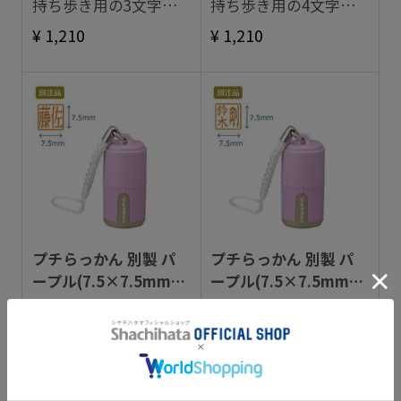
持ち歩き用の3文字落
持ち歩き用の4文字落
款印。
款印。
¥ 1,210
¥ 1,210
プチらっかん 別製 パ
プチらっかん 別製 パ
ープル(7.5×7.5mm)
ープル(7.5×7.5mm) 3
1・2文字数
文字数
現代風にアレンジした
現代風にアレンジした
持ち歩き用の1・2文字
持ち歩き用の3文字落
落款印。
款印。
¥ 1,210
¥ 1,210