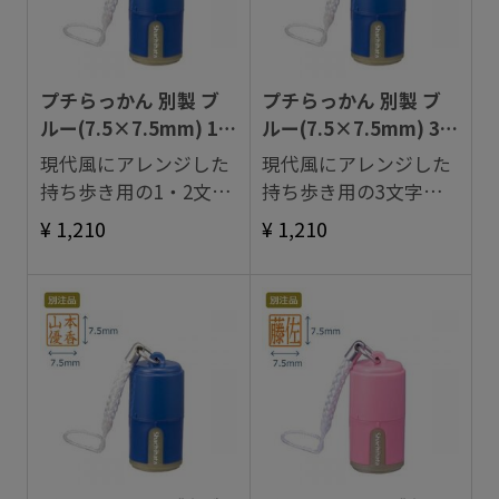
プチらっかん 別製 ブ
プチらっかん 別製 ブ
ルー(7.5×7.5mm) 1・
ルー(7.5×7.5mm) 3文
2文字数
字数
現代風にアレンジした
現代風にアレンジした
持ち歩き用の1・2文字
持ち歩き用の3文字落
落款印。
款印。
¥ 1,210
¥ 1,210