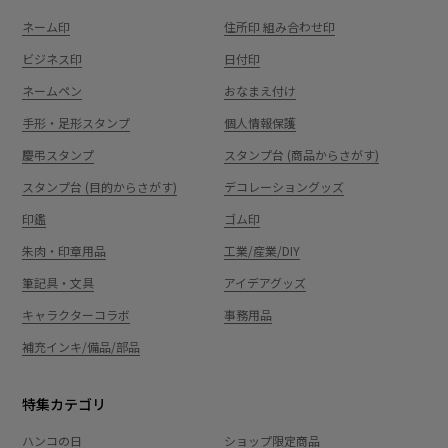
ネーム印
住所印 組み合わせ印
ビジネス印
日付印
ネームペン
おなまえ付け
手形・足形スタンプ
個人情報保護
慶弔スタンプ
スタンプ台 (商品からさがす)
スタンプ台 (目的からさがす)
デコレーショングッズ
印鑑
ゴム印
朱肉・印章用品
工業/産業/DIY
筆記具・文具
アイデアグッズ
キャラクターコラボ
事務用品
補充インキ/備品/部品
特集カテゴリ
ハンコの日
ショップ限定商品