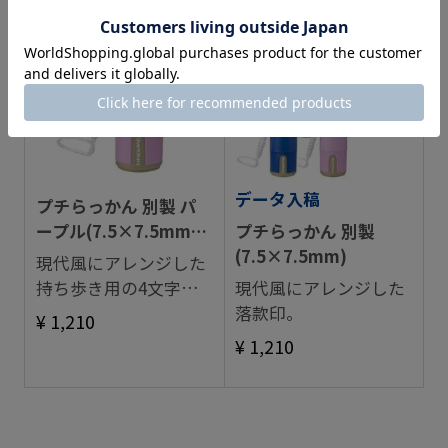
データ入稿
プチらっかん 別製 パ
ープル(7.5×7.5mm) 4
プチらっかん 別製
文字数
(7.5×7.5mm)
現代風にアレンジした
持ち歩き用の4文字落
現代風にアレンジした
款印。
落款印。
¥ 1,210
¥ 1,210