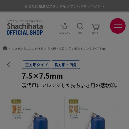
あなたに最適なスタンプをシヤチハタがレコメンド
ポイントが貯まる、使える、会員限定ポイントプログラム
〉
カタチからハンコを作る
＞
長方形・四角
＞
正方形タイプ
＞
7.5×7.5mm
正方形タイプ
長方形・四角
7.5×7.5mm
現代風にアレンジした持ち歩き用の落款印。