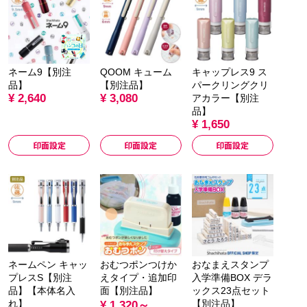
ネーム9【別注
QOOM キューム
キャップレス9 ス
品】
【別注品】
パークリングクリ
¥ 2,640
¥ 3,080
アカラー【別注
品】
¥ 1,650
印面設定
印面設定
印面設定
ネームペン キャッ
おむつポンつけか
おなまえスタンプ
プレスS【別注
えタイプ・追加印
入学準備BOX デラ
品】【本体名入
面【別注品】
ックス23点セット
れ】
【別注品】
¥ 1,320～