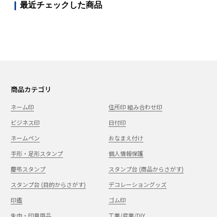
最近チェックした商品
商品カテゴリ
ネーム印
住所印 組み合わせ印
ビジネス印
日付印
ネームペン
おなまえ付け
手形・足形スタンプ
個人情報保護
慶弔スタンプ
スタンプ台 (商品からさがす)
スタンプ台 (目的からさがす)
デコレーショングッズ
印鑑
ゴム印
朱肉・印章用品
工業/産業/DIY