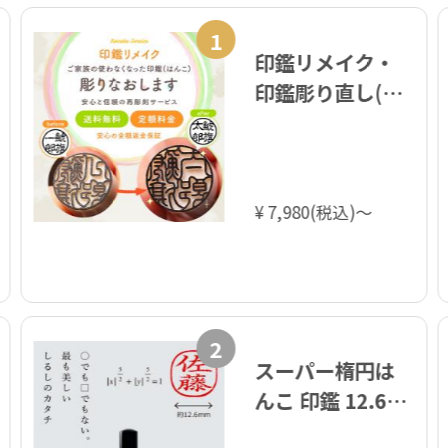
1
印鑑リメイク・
印鑑彫り直し(改
刻)
¥ 7,980(税込)～
2
スーパー楕円は
んこ 印鑑 12.6ミ
リ