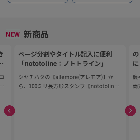
新商品
NEW
き
ページ分割やタイトル記入に便利
の
「nototoline：ノトトライン」
に
弔
コ
シヤチハタの【allemore(アレモア)】か
慶
結
ら、100ミリ長方形スタンプ【nototoline
両
が
(ノトトライン)】が登場！ ペンケースにも
用
入れやすいコンパクトさで、いつでもどこ
でも手帳時間がはかどります。