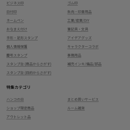
ビジネス印
ゴム印
日付印
朱肉・印章用品
ネームペン
工業/産業/DIY
おなまえ付け
筆記具・文具
手形・足形スタンプ
アイデアグッズ
個人情報保護
キャラクターコラボ
慶弔スタンプ
事務用品
スタンプ台 (商品からさがす)
補充インキ/備品/部品
スタンプ台 (目的からさがす)
特集カテゴリ
ハンコの日
まとめ買いサービス
ショップ限定商品
ルーム雑貨
アウトレット品