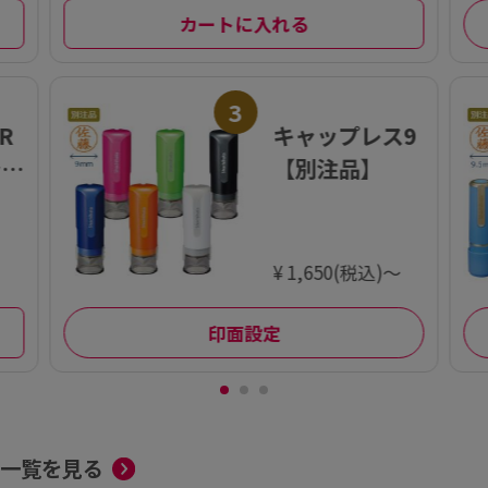
カートに入れる
3
R
キャップレス9
ラー
【別注品】
¥ 1,650(税込)～
印面設定
一覧を見る