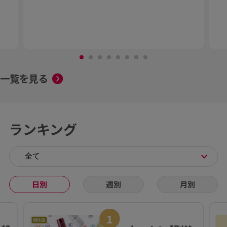
一覧を見る
ランキング
日別
週別
月別
1