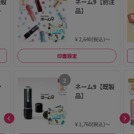
全般
ネーム9【別注
イ
品】
¥ 2,640(税込)～
印面設定
2
ン
ネーム9【既製
品】
¥ 1,760(税込)～