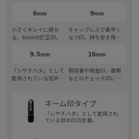
6
9
mm
mm
小さくキレイに捺せ
キャップレスで素早く
る、6mmの訂正印。
なつ印。持ち歩き用の
認め印。
9.5
16
mm
mm
「シヤチハタ」として
領収書や検査印、書類
愛用されている認め印
などのチェック印に最
の定番。
適。
ネーム印タイプ
「シヤチハタ」として愛用され
ている認め印の定番。