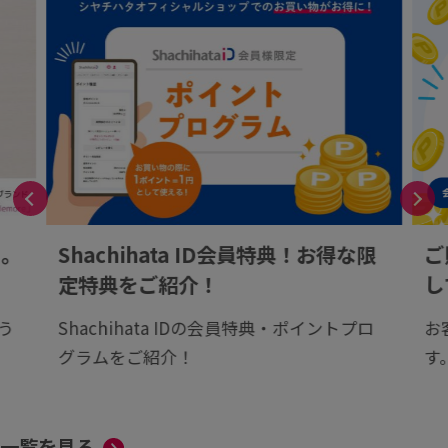
る。
Shachihata ID会員特典！お得な限
ご
定特典をご紹介！
し
う
Shachihata IDの会員特典・ポイントプロ
お
グラムをご紹介！
す
一覧を見る