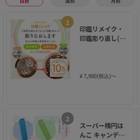
日別
週別
月別
1
印鑑リメイク・
印鑑彫り直し(改
刻)
¥ 7,980(税込)～
2
スーパー楕円は
んこ キャンディ