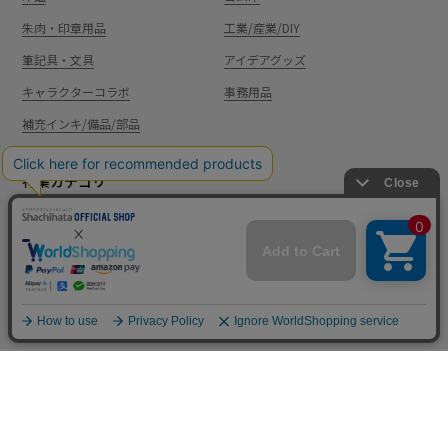
朱肉・印章用品
工業/産業/DIY
筆記具・文具
アイデアグッズ
キャラクターコラボ
事務用品
補充インキ/備品/部品
特集カテゴリ
ハンコの日
ショップ限定商品
アウトレット品
まとめ買いサービス
ルーム雑貨