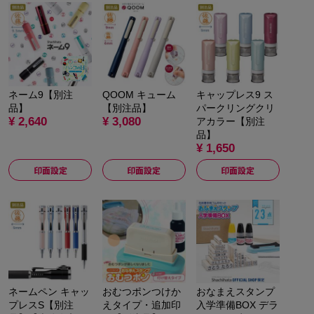
ネーム9【別注
QOOM キューム
キャップレス9 ス
品】
【別注品】
パークリングクリ
¥ 2,640
¥ 3,080
アカラー【別注
品】
¥ 1,650
印面設定
印面設定
印面設定
ネームペン キャッ
おむつポンつけか
おなまえスタンプ
プレスS【別注
えタイプ・追加印
入学準備BOX デラ