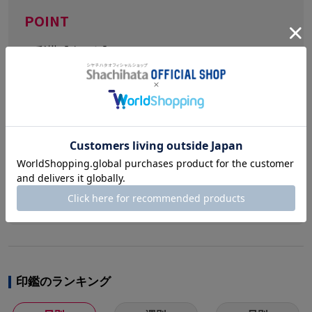
POINT
▼彩樺【さいか】
寒冷地の間伐材を特殊加工して作られたエコ印材で
グリーン購入法も適合しています。
▼お好きな書体をお選びください
選べる書体は篆書・古印・隷書・行書・印相体の5種
類。
美しく風格のあるシヤチハタオリジナルフォント(印
相体を除く)となっております。
印鑑のランキング